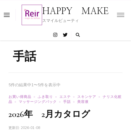
HAPPY MAKE
スマイルビューティ
手話
5件の結果中1〜5件を表示中
お買い得商品
ふき取り
エステ
スキンケア
ナリス化粧
品
マッサージングパック
手話
美容液
2026年 2月カタログ
更新日:
2026-01-08