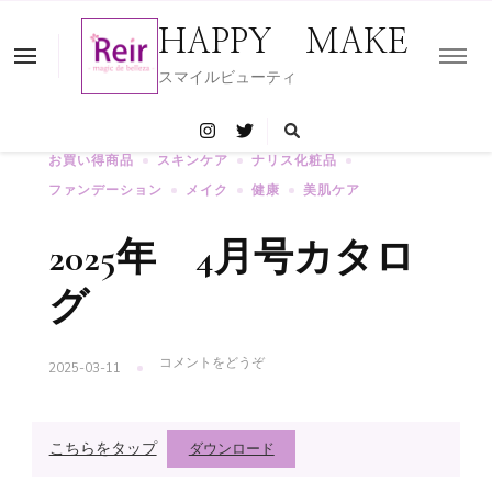
HAPPY MAKE
スマイルビューティ
お買い得商品
スキンケア
ナリス化粧品
ファンデーション
メイク
健康
美肌ケア
2025年 4月号カタロ
グ
(2025
コメントをどうぞ
2025-03-11
年
4
月
号
こちらをタップ
ダウンロード
カ
タ